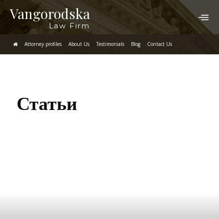
Vangorodska
Law Firm
Attorney profiles
About Us
Testimonials
Blog
Contact Us
Статьи